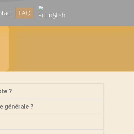
tact
FAQ
English
ste ?
e générale ?