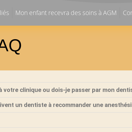
liés
Mon enfant recevra des soins à AGM
Con
AQ
 votre clinique ou dois-je passer par mon denti
tivent un dentiste à recommander une anesthési